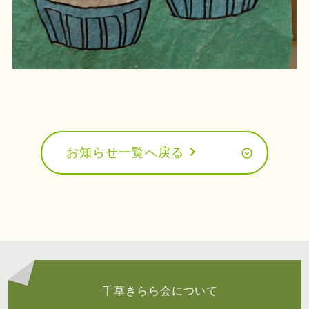
chevron_right
お知らせ一覧へ戻る
千草きらら会について