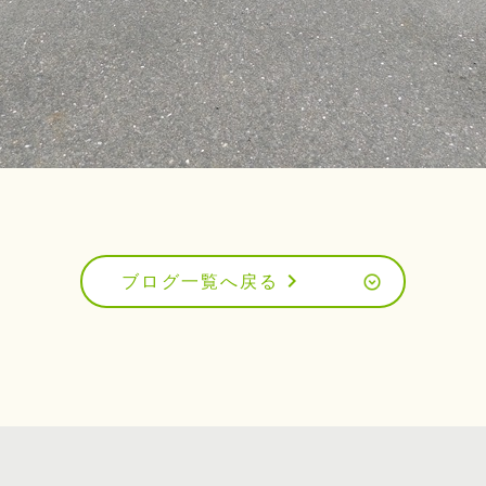
chevron_right
ブログ一覧へ戻る