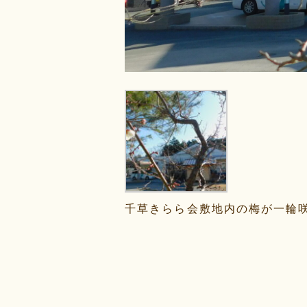
千草きらら会敷地内の梅が一輪