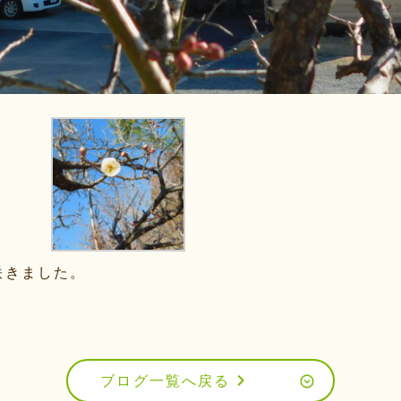
咲きました。
chevron_right
ブログ一覧へ戻る