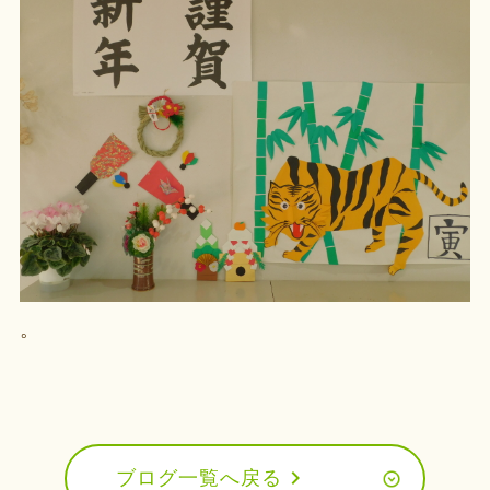
。
chevron_right
ブログ一覧へ戻る